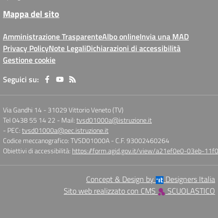
Mappa del sito
Amministrazione Trasparente
Albo online
Invia una MAD
Privacy Policy
Note Legali
Dichiarazioni di accessibilità
Gestione cookie
Seguici su:
Via Gandhi 14
-
31029 Vittorio Veneto (TV)
Tel 0438 55 14 22
- Mail:
tvsd01000a@istruzione.it
- PEC:
tvsd01000a@pec.istruzione.it
Codice meccanografico: TVSD01000A
- C.F. 93002460264
Obiettivi di accessibilità:
https://form.agid.gov.it/view/a21ef0e0-03eb-1
Concept & Design by
Designers Italia
Sito web realizzato con CMS
SCUOLASTICO