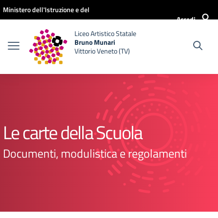
Vai ai contenuti
Vai al menu di navigazione
Vai al footer
Ministero dell'Istruzione e del
Accedi
Merito
Liceo Artistico Statale
Bruno Munari
Vittorio Veneto (TV)
Le carte della Scuola
Documenti, modulistica e regolamenti