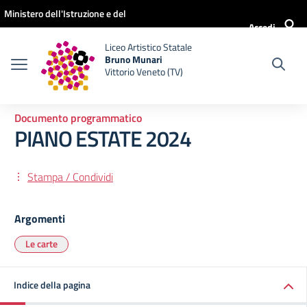
Vai ai contenuti
Vai al menu di navigazione
Vai al footer
Ministero dell'Istruzione e del
Accedi
Merito
Liceo Artistico Statale
Bruno Munari
Vittorio Veneto (TV)
Documento programmatico
PIANO ESTATE 2024
Stampa / Condividi
Argomenti
Le carte
Indice della pagina