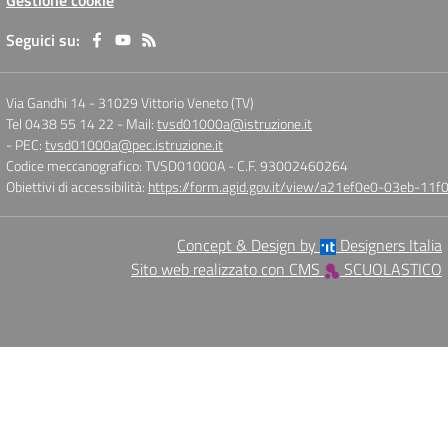
Gestione cookie
Seguici su:
Via Gandhi 14
-
31029 Vittorio Veneto (TV)
Tel 0438 55 14 22
- Mail:
tvsd01000a@istruzione.it
- PEC:
tvsd01000a@pec.istruzione.it
Codice meccanografico: TVSD01000A
- C.F. 93002460264
Obiettivi di accessibilità:
https://form.agid.gov.it/view/a21ef0e0-03eb-1
Concept & Design by
Designers Italia
Sito web realizzato con CMS
SCUOLASTICO