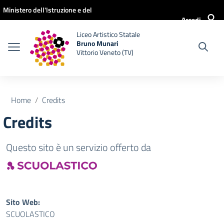
Vai ai contenuti
Vai al menu di navigazione
Vai al footer
Ministero dell'Istruzione e del
Accedi
Merito
Liceo Artistico Statale
Bruno Munari
Vittorio Veneto (TV)
Home
Credits
Credits
Questo sito è un servizio offerto da
Sito Web:
SCUOLASTICO