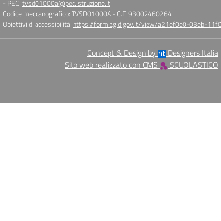
- PEC:
tvsd01000a@pec.istruzione.it
Codice meccanografico: TVSD01000A
- C.F. 93002460264
Obiettivi di accessibilità:
https://form.agid.gov.it/view/a21ef0e0-03eb-1
Concept & Design by
Designers Italia
Sito web realizzato con CMS
SCUOLASTICO