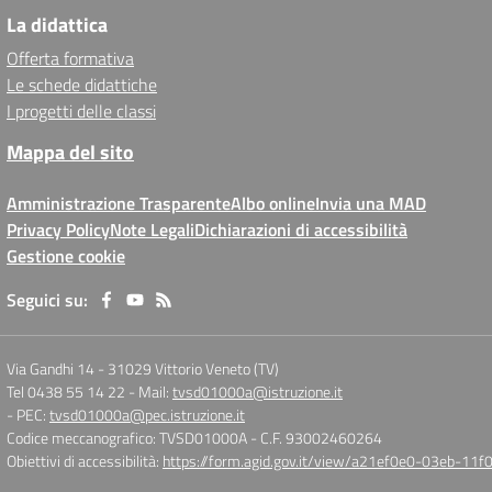
La didattica
Offerta formativa
Le schede didattiche
I progetti delle classi
Mappa del sito
Amministrazione Trasparente
Albo online
Invia una MAD
Privacy Policy
Note Legali
Dichiarazioni di accessibilità
Gestione cookie
Seguici su:
Via Gandhi 14
-
31029 Vittorio Veneto (TV)
Tel 0438 55 14 22
- Mail:
tvsd01000a@istruzione.it
- PEC:
tvsd01000a@pec.istruzione.it
Codice meccanografico: TVSD01000A
- C.F. 93002460264
Obiettivi di accessibilità:
https://form.agid.gov.it/view/a21ef0e0-03eb-1