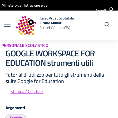
Vai ai contenuti
Vai al menu di navigazione
Vai al footer
Ministero dell'Istruzione e del
Accedi
Merito
Liceo Artistico Statale
Bruno Munari
Vittorio Veneto (TV)
PERSONALE SCOLASTICO
GOOGLE WORKSPACE FOR
EDUCATION strumenti utili
Tutorial di utilizzo per tutti gli strumenti della
suite Google for Education
Stampa / Condividi
Argomenti
Servizio