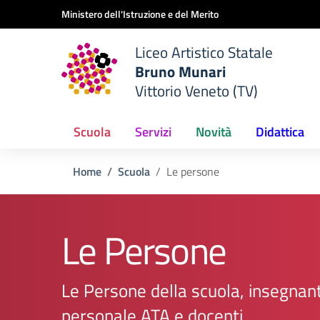
Vai ai contenuti
Vai al menu di navigazione
Vai al footer
Ministero dell'Istruzione e del Merito
Liceo Artistico Statale
Bruno Munari
Vittorio Veneto (TV)
Scuola
Servizi
Novità
Didattica
Home
Scuola
Le persone
Le Persone
Le Persone della scuola, insegnant
personale ATA e docenti