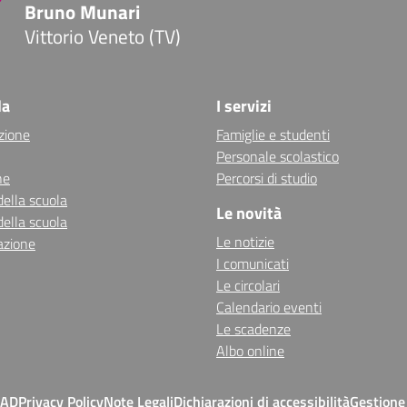
Bruno Munari
Vittorio Veneto (TV)
la
I servizi
zione
Famiglie e studenti
Personale scolastico
ne
Percorsi di studio
della scuola
Le novità
della scuola
Le notizie
azione
I comunicati
Le circolari
Calendario eventi
Le scadenze
Albo online
MAD
Privacy Policy
Note Legali
Dichiarazioni di accessibilità
Gestione