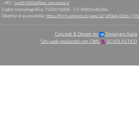
- PEC:
tvsd01000a@pec.istruzione.it
Codice meccanografico: TVSD01000A
- C.F. 93002460264
Obiettivi di accessibilità:
https://form.agid.gov.it/view/a21ef0e0-03eb-1
Concept & Design by
Designers Italia
Sito web realizzato con CMS
SCUOLASTICO