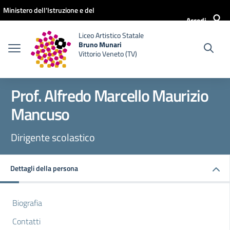
Vai ai contenuti
Vai al menu di navigazione
Vai al footer
Ministero dell'Istruzione e del
Accedi
Merito
Liceo Artistico Statale
Bruno Munari
Vittorio Veneto (TV)
Prof. Alfredo Marcello Maurizio
Mancuso
Dirigente scolastico
Dettagli della persona
Biografia
Contatti