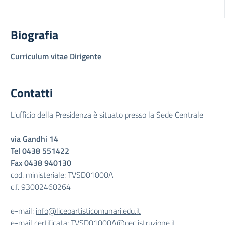
Biografia
Curriculum vitae Dirigente
Contatti
L'ufficio della Presidenza è situato presso la Sede Centrale
via Gandhi 14
Tel 0438 551422
Fax 0438 940130
cod. ministeriale: TVSD01000A
c.f. 93002460264
e-mail:
info@liceoartisticomunari.edu.it
e-mail certificata:
TVSD01000A@pec.istruzione.it