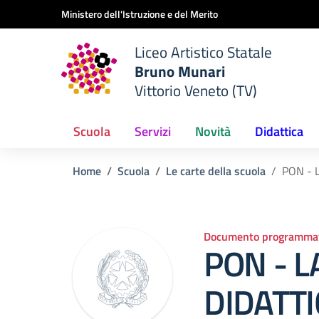
Vai ai contenuti
Vai al menu di navigazione
Vai al footer
Ministero dell'Istruzione e del Merito
Liceo Artistico Statale
Bruno Munari
Vittorio Veneto (TV)
Scuola
Servizi
Novità
Didattica
Home
Scuola
Le carte della scuola
PON - 
Documento programmat
PON - 
DIDATTI