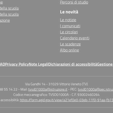
ne
Percorsi di studio
della scuola
Le novità
della scuola
Le notizie
azione
I comunicati
Le circolari
Calendario eventi
Le scadenze
Albo online
MAD
Privacy Policy
Note Legali
Dichiarazioni di accessibilità
Gestione
Via Gandhi 14
-
31029 Vittorio Veneto (TV)
38 55 14 22
- Mail:
tvsd01000a@istruzione.it
- PEC:
tvsd01000a@pec.istruz
Codice meccanografico: TVSD01000A
- C.F. 93002460264
 accessibilità:
https://form.agid.gov.it/view/a21ef0e0-03eb-11f0-91aa-fb