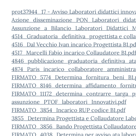
prot37944_17 - Avviso Laboratori didattici innov
Azione_disseminazione_PON_Laboratori_didatt
Assunzione_a_Bilancio_Laboratori_Didattici_
4514_Graduatoria_definitiva_progettista e colla
4516_Dal Vecchio Ivan incarico Progettista B1.pd
4517_Marcelli Fabio incarico Collaudatore B1.pd
4846_pubblicazione_graduatoria_definitiva_at
4874_Paris_incarico_collaboratore_amministra
FIRMATO_5774_Determina_fornitura_beni_B1.
FIRMATO_8146_determina_affidamento_fornitu
FIRMATO_11172_determina_contrarre_targa_pub
assunzione_PTOF_laboratori_Innovativi.pdf
FIRMATO_3854_Incarico RUP codice B1.pdf
3855_Determina Progettista e Collaudatore Labor
FIRMATO_3856_Bando Progettista Collaudatore L
FIRMATO_4038_Determina per avviso ata laborato