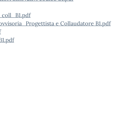
coll_B1.pdf
isoria_Progettista e Collaudatore B1.pdf
f
B1.pdf