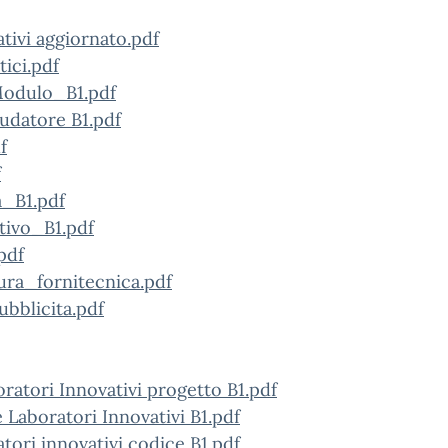
ativi aggiornato.pdf
ici.pdf
Modulo_B1.pdf
udatore B1.pdf
f
f
a_B1.pdf
tivo_B1.pdf
pdf
ra_fornitecnica.pdf
blicita.pdf
atori Innovativi progetto B1.pdf
aboratori Innovativi B1.pdf
ri innovativi codice B1.pdf