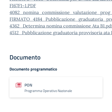
FI67F1~1.PDF
4082_nomina_commissione_valutazione_prog_
FIRMATO_4184_Pubblicazione_graduatoria_provv
4362_Determina nomina commissione Ata B1.pd
4512_Pubblicazione graduatoria provvisoria ata 
Documento
Documento programmatico
PON
Programma Operativo Nazionale