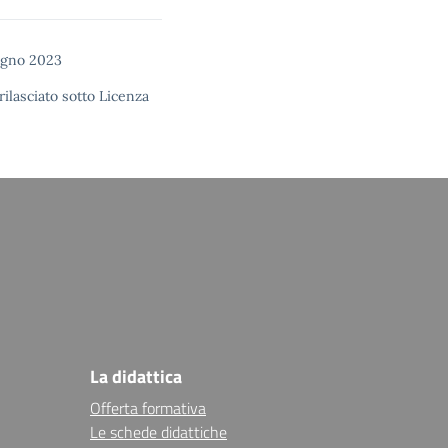
ugno 2023
rilasciato sotto
Licenza
La didattica
Offerta formativa
Le schede didattiche