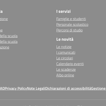
la
I servizi
zione
Famiglie e studenti
Personale scolastico
ne
Percorsi di studio
della scuola
Le novità
della scuola
Le notizie
azione
I comunicati
Le circolari
Calendario eventi
Le scadenze
Albo online
MAD
Privacy Policy
Note Legali
Dichiarazioni di accessibilità
Gestione