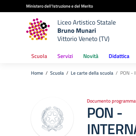
Vai ai contenuti
Vai al menu di navigazione
Vai al footer
Ministero dell'Istruzione e del Merito
Liceo Artistico Statale
Bruno Munari
Vittorio Veneto (TV)
Scuola
Servizi
Novità
Didattica
Home
Scuola
Le carte della scuola
PON - 
Documento programmat
PON -
INTERN