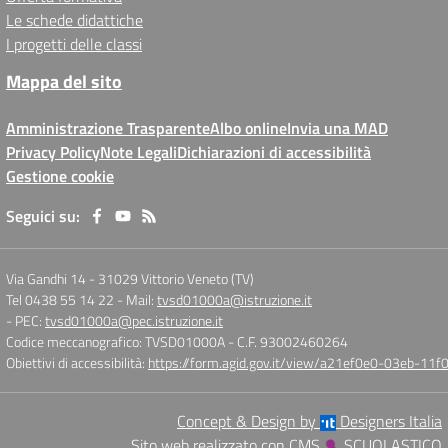
Le schede didattiche
I progetti delle classi
Mappa del sito
Amministrazione Trasparente
Albo online
Invia una MAD
Privacy Policy
Note Legali
Dichiarazioni di accessibilità
Gestione cookie
Seguici su:
Via Gandhi 14
-
31029 Vittorio Veneto (TV)
Tel 0438 55 14 22
- Mail:
tvsd01000a@istruzione.it
- PEC:
tvsd01000a@pec.istruzione.it
Codice meccanografico: TVSD01000A
- C.F. 93002460264
Obiettivi di accessibilità:
https://form.agid.gov.it/view/a21ef0e0-03eb-1
Concept & Design by
Designers Italia
Sito web realizzato con CMS
SCUOLASTICO