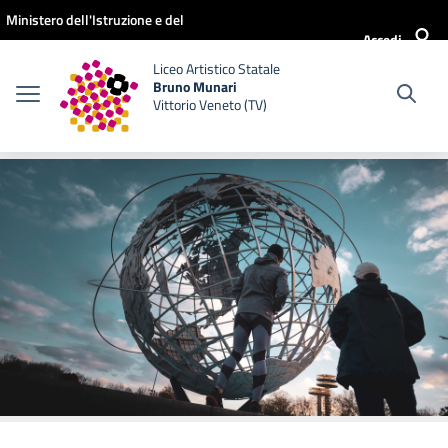
Vai ai contenuti
Vai al menu di navigazione
Vai al footer
Ministero dell'Istruzione e del
Accedi
Merito
Liceo Artistico Statale
Bruno Munari
Vittorio Veneto (TV)