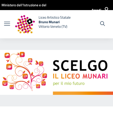
Vai ai contenuti
Vai al menu di navigazione
Vai al footer
Ministero dell'Istruzione e del
Accedi
Merito
Liceo Artistico Statale
Bruno Munari
Vittorio Veneto (TV)