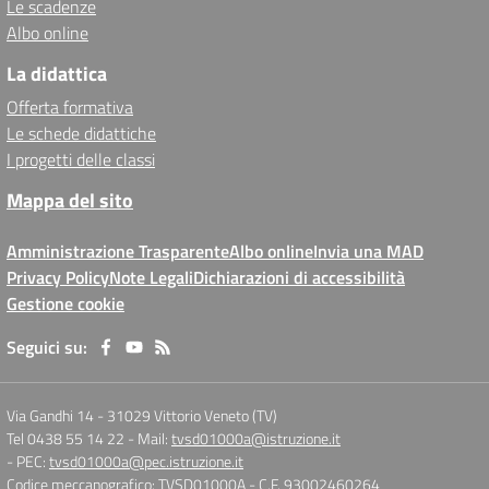
Le scadenze
Albo online
La didattica
Offerta formativa
Le schede didattiche
I progetti delle classi
Mappa del sito
Amministrazione Trasparente
Albo online
Invia una MAD
Privacy Policy
Note Legali
Dichiarazioni di accessibilità
Gestione cookie
Seguici su:
Via Gandhi 14
-
31029 Vittorio Veneto (TV)
Tel 0438 55 14 22
- Mail:
tvsd01000a@istruzione.it
- PEC:
tvsd01000a@pec.istruzione.it
Codice meccanografico: TVSD01000A
- C.F. 93002460264