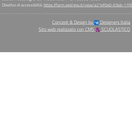
Obiettivi di accessibilità:
https://form.agid.gov.it/view/a21ef0e0-03eb-1
Concept & Design by
Designers Italia
Sito web realizzato con CMS
SCUOLASTICO