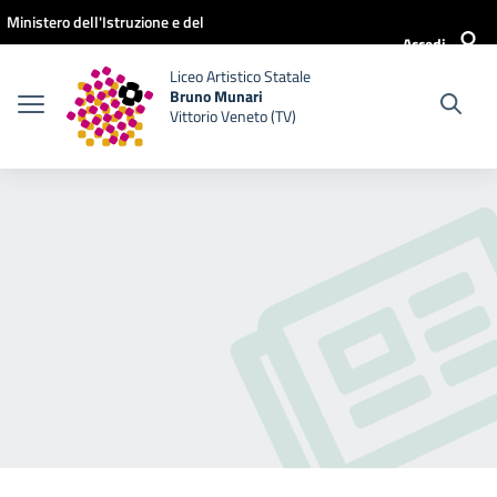
Vai ai contenuti
Vai al menu di navigazione
Vai al footer
Ministero dell'Istruzione e del
Accedi
Merito
Liceo Artistico Statale
Bruno Munari
Vittorio Veneto (TV)