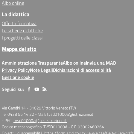
Albo online
La didattica
Offerta formativa
Le schede didattiche
I progetti delle classi
Mappa del sito
Amministrazione Trasparente
Albo online
Invia una MAD
Privacy Policy
Note Legali
Dichiarazioni di accessibilità
Gestione cookie
Seguici su:
Via Gandhi 14
-
31029 Vittorio Veneto (TV)
Tel 0438 55 14 22
- Mail:
tvsd01000a@istruzione.it
- PEC:
tvsd01000a@pec.istruzione.it
Codice meccanografico: TVSD01000A
- C.F. 93002460264
Obiettivi di accessibilità:
https://form.agid.gov.it/view/a21ef0e0-03eb-1