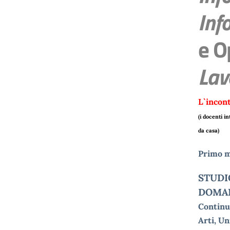
Inf
e O
Lav
L`incon
(i docenti in
da casa)
Primo 
STUDI
DOMA
Continu
Arti, Un