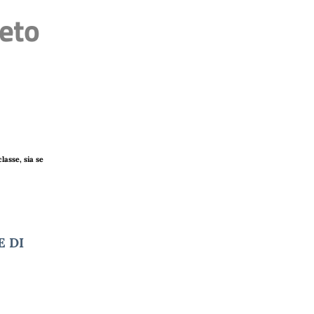
neto
classe, sia se
E DI