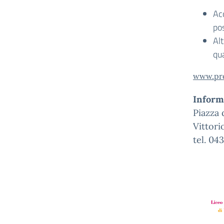
Acc
po
Alt
qua
www.pro
Inform
Piazza 
Vittori
tel. 04