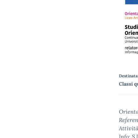
Destinatar
Classi q
Orient
Referen
Attivit
Info: S