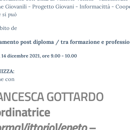
he Giovanili - Progetto Giovani - Informacittà - Coop
 si può
bito de
amento post diploma / tra formazione e professi
 14 dicembre 2021, ore 9.00 - 10.00
IZZA:
ne con
ANCESCA GOTTARDO
rdinatrice
ormaVittorioVeneto
–