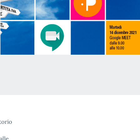
torio
alle