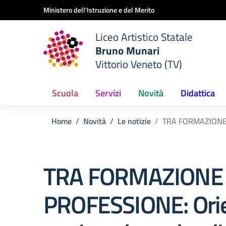
Vai ai contenuti
Vai al menu di navigazione
Vai al footer
Ministero dell'Istruzione e del Merito
Liceo Artistico Statale
Bruno Munari
Vittorio Veneto (TV)
Scuola
Servizi
Novità
Didattica
Home
Novità
Le notizie
TRA FORMAZIONE E 
TRA FORMAZIONE
PROFESSIONE: Orie