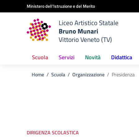
Vai ai contenuti
Vai al menu di navigazione
Vai al footer
Ministero dell'Istruzione e del Merito
Liceo Artistico Statale
Bruno Munari
Vittorio Veneto (TV)
Scuola
Servizi
Novità
Didattica
Home
Scuola
Organizzazione
Presidenza
DIRIGENZA SCOLASTICA