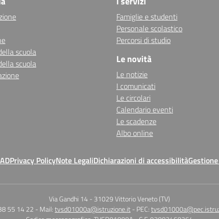
la
I servizi
zione
Famiglie e studenti
Personale scolastico
ne
Percorsi di studio
della scuola
Le novità
della scuola
Le notizie
azione
I comunicati
Le circolari
Calendario eventi
Le scadenze
Albo online
MAD
Privacy Policy
Note Legali
Dichiarazioni di accessibilità
Gestione
Via Gandhi 14
-
31029 Vittorio Veneto (TV)
38 55 14 22
- Mail:
tvsd01000a@istruzione.it
- PEC:
tvsd01000a@pec.istruz