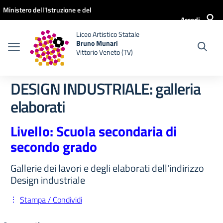
Vai ai contenuti
Vai al menu di navigazione
Vai al footer
Ministero dell'Istruzione e del
Accedi
Merito
Liceo Artistico Statale
Bruno Munari
Vittorio Veneto (TV)
DESIGN INDUSTRIALE: galleria
elaborati
Livello: Scuola secondaria di
secondo grado
Gallerie dei lavori e degli elaborati dell'indirizzo
Design industriale
Stampa / Condividi