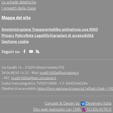
Le schede didattiche
I progetti delle classi
Mappa del sito
Amministrazione Trasparente
Albo online
Invia una MAD
Privacy Policy
Note Legali
Dichiarazioni di accessibilità
Gestione cookie
Seguici su:
Via Gandhi 14
-
31029 Vittorio Veneto (TV)
Tel 0438 55 14 22
- Mail:
tvsd01000a@istruzione.it
- PEC:
tvsd01000a@pec.istruzione.it
Codice meccanografico: TVSD01000A
- C.F. 93002460264
Obiettivi di accessibilità:
https://form.agid.gov.it/view/a21ef0e0-03eb-1
Concept & Design by
Designers Italia
Sito web realizzato con CMS
SCUOLASTICO