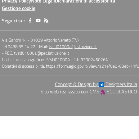
Privacy Policy
Note Legali
Dichiarazioni di accessibilità
Gestione cookie
Seguici su:
Via Gandhi 14
-
31029 Vittorio Veneto (TV)
Tel 0438 55 14 22
- Mail:
tvsd01000a@istruzione.it
- PEC:
tvsd01000a@pec.istruzione.it
Codice meccanografico: TVSD01000A
- C.F. 93002460264
Obiettivi di accessibilità:
https://form.agid.gov.it/view/a21ef0e0-03eb-1
Concept & Design by
Designers Italia
Sito web realizzato con CMS
SCUOLASTICO