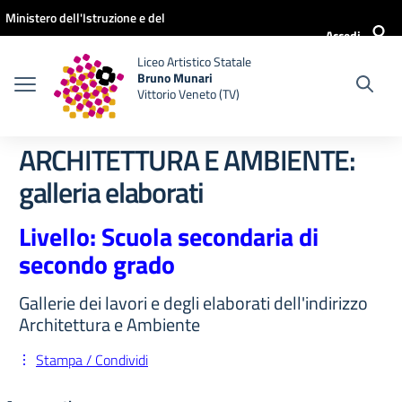
Vai ai contenuti
Vai al menu di navigazione
Vai al footer
Ministero dell'Istruzione e del
Accedi
Merito
Liceo Artistico Statale
Bruno Munari
Vittorio Veneto (TV)
ARCHITETTURA E AMBIENTE:
galleria elaborati
Livello: Scuola secondaria di
secondo grado
Gallerie dei lavori e degli elaborati dell'indirizzo
Architettura e Ambiente
Stampa / Condividi