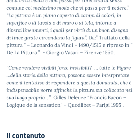
della virtù visiva e non passa per l’orecchio al senso
comune col medesimo modo che vi passa per il vedere.”
“La pittura è un piano coperto di campi di colori, in
superfice o di tavola o di muro o di tela, intorno a
diversi lineamenti, i quali per virtù di un buon disegno
di linee girate circondano la figura”.
Da:” Trattato della
pittura ” – Leonardo da Vinci – 1490/1515 e ripreso in ”
De La Pittura ” - Giorgio Vasari – Firenze 1550.
“Come rendere visibili forze invisibili? … tutte le Figure
…della storia della pittura, possono essere interpretate
come il tentativo di rispondere a questa domanda, che è
indispensabile porre affinché la pittura sia collocata nel
suo luogo proprio. ..”
Gilles Deleuze “Francis Bacon –
Logique de la sensation” – Quodlibet – Parigi 1995 .
Il contenuto