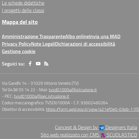
Le schede didattiche
I progetti delle classi
Mappa del sito
Amministrazione Trasparente
Albo online
Invia una MAD
Privacy Policy
Note Legali
Dichiarazioni di accessibilità
Gestione cookie
Seguici su:
Via Gandhi 14
-
31029 Vittorio Veneto (TV)
Tel 0438 55 14 22
- Mail:
tvsd01000a@istruzione.it
- PEC:
tvsd01000a@pec.istruzione.it
Codice meccanografico: TVSD01000A
- C.F. 93002460264
Obiettivi di accessibilità:
https://form.agid.gov.it/view/a21ef0e0-03eb-1
Concept & Design by
Designers Italia
Sito web realizzato con CMS
SCUOLASTICO