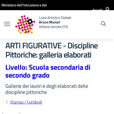
Vai ai contenuti
Vai al menu di navigazione
Vai al footer
Ministero dell'Istruzione e del
Accedi
Merito
Liceo Artistico Statale
Bruno Munari
Vittorio Veneto (TV)
ARTI FIGURATIVE - Discipline
Pittoriche: galleria elaborati
Livello: Scuola secondaria di
secondo grado
Gallerie dei lavori e degli elaborati delle
discipline pittoriche
Stampa / Condividi