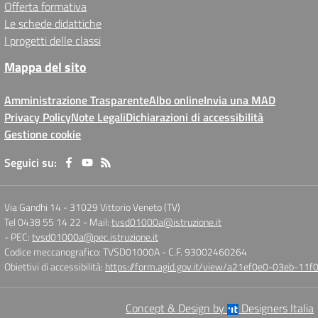
Offerta formativa
Le schede didattiche
I progetti delle classi
Mappa del sito
Amministrazione Trasparente
Albo online
Invia una MAD
Privacy Policy
Note Legali
Dichiarazioni di accessibilità
Gestione cookie
Seguici su:
Via Gandhi 14
-
31029 Vittorio Veneto (TV)
Tel 0438 55 14 22
- Mail:
tvsd01000a@istruzione.it
- PEC:
tvsd01000a@pec.istruzione.it
Codice meccanografico: TVSD01000A
- C.F. 93002460264
Obiettivi di accessibilità:
https://form.agid.gov.it/view/a21ef0e0-03eb-1
Concept & Design by
Designers Italia