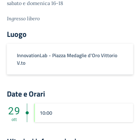
sabato e domenica 16-18
Ingresso libero
Luogo
InnovationLab - Piazza Medaglie d'Oro Vittorio
V.to
Date e Orari
29
10:00
ott