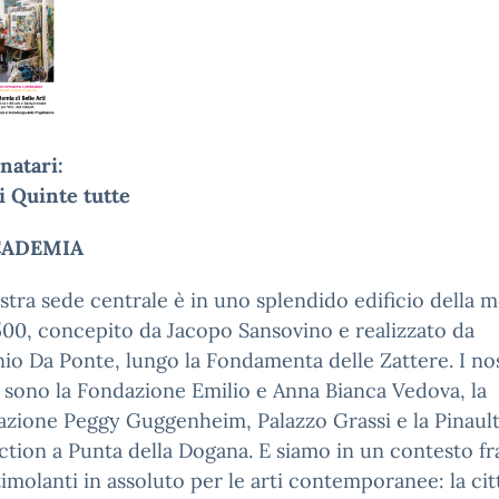
natari:
i Quinte tutte
CADEMIA
stra sede centrale è in uno splendido edificio della m
500, concepito da Jacopo Sansovino e realizzato da
io Da Ponte, lungo la Fondamenta delle Zattere. I nos
i sono la Fondazione Emilio e Anna Bianca Vedova, la
zione Peggy Guggenheim, Palazzo Grassi e la Pinaul
ction a Punta della Dogana. E siamo in un contesto fra
timolanti in assoluto per le arti contemporanee: la cit