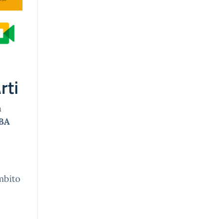
rti
a
ABA
ambito