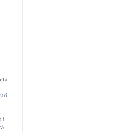
età
tri
t
 i
tà