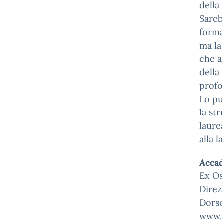
della
Sareb
forma
ma la
che a
della
profo
Lo pu
la st
laure
alla 
Accad
Ex Os
Direz
Dors
www.