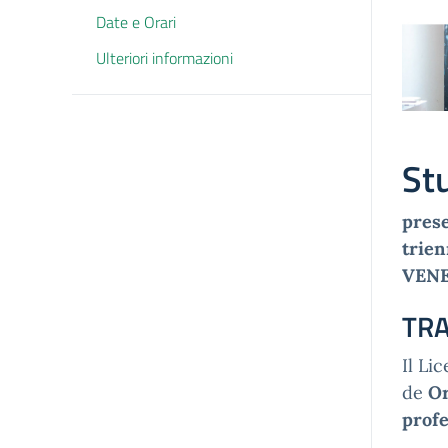
Date e Orari
Ulteriori informazioni
Stu
prese
trien
VENE
TRA
Il Li
de
Or
prof