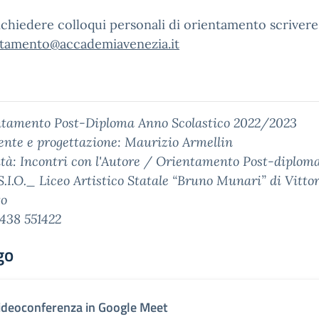
ichiedere colloqui personali di orientamento scrivere
ntamento@accademiavenezia.it
tamento Post-Diploma Anno Scolastico 2022/2023
ente e progettazione: Maurizio Armellin
ità: Incontri con l'Autore / Orientamento Post-diplom
 S.I.O._ Liceo Artistico Statale “Bruno Munari” di Vitto
to
0438 551422
go
ideoconferenza in Google Meet