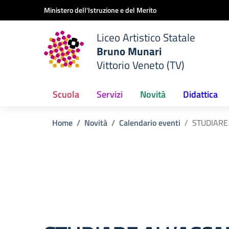
Vai ai contenuti
Vai al menu di navigazione
Vai al footer
Ministero dell'Istruzione e del Merito
Liceo Artistico Statale
Bruno Munari
Vittorio Veneto (TV)
Scuola
Servizi
Novità
Didattica
Home
Novità
Calendario eventi
STUDIARE 