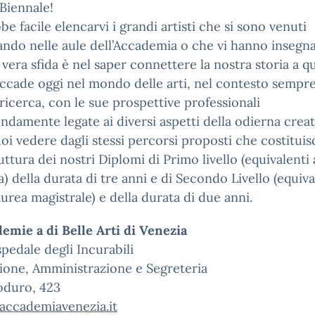
 Biennale!
be facile elencarvi i grandi artisti che si sono venuti
ndo nelle aule dell’Accademia o che vi hanno insegna
 vera sfida è nel saper connettere la nostra storia a q
ccade oggi nel mondo delle arti, nel contesto sempre
 ricerca, con le sue prospettive professionali
ndamente legate ai diversi aspetti della odierna creati
oi vedere dagli stessi percorsi proposti che costitui
ruttura dei nostri Diplomi di Primo livello (equivalenti 
a) della durata di tre anni e di Secondo Livello (equiva
laurea magistrale) e della durata di due anni.
emie a di Belle Arti di Venezia
pedale degli Incurabili
ione, Amministrazione e Segreteria
oduro, 423
accademiavenezia.it