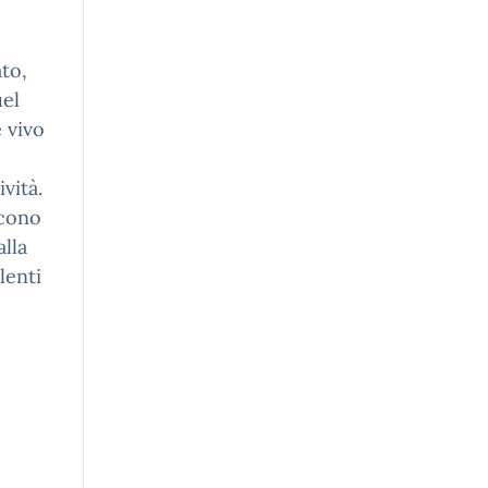
to,
uel
 vivo
vità.
scono
alla
lenti