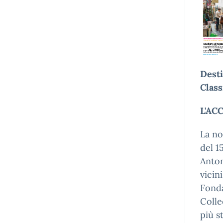
Desti
Class
L'AC
La no
del 1
Anton
vicin
Fonda
Colle
più s