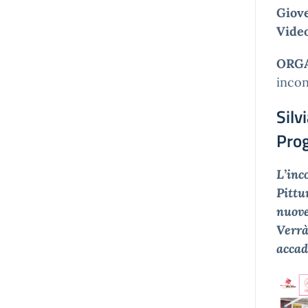
Giove
Vide
ORGA
incon
Sil
Pro
L’inc
Pittu
nuove
Verrà
accad