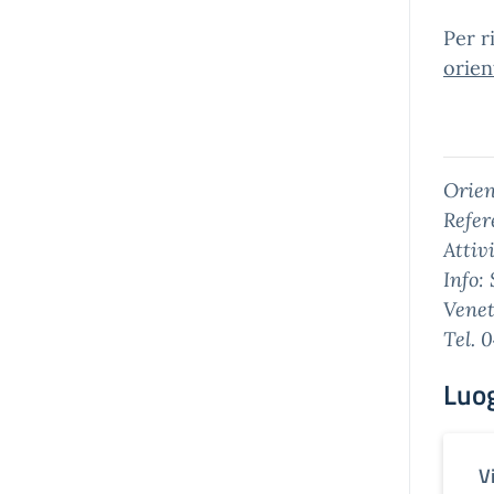
Per r
orie
Orien
Refer
Attiv
Info:
Vene
Tel. 
Luo
V