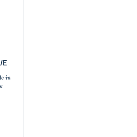
VE
le in
 e